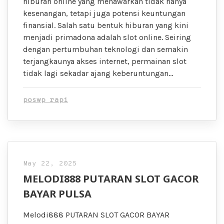
hiburan online yang menawarkan tidak hanya
kesenangan, tetapi juga potensi keuntungan
finansial. Salah satu bentuk hiburan yang kini
menjadi primadona adalah slot online. Seiring
dengan pertumbuhan teknologi dan semakin
terjangkaunya akses internet, permainan slot
tidak lagi sekadar ajang keberuntungan…
poswp rapi
May 22, 2025
MELODI888 PUTARAN SLOT GACOR
BAYAR PULSA
Melodi888 PUTARAN SLOT GACOR BAYAR