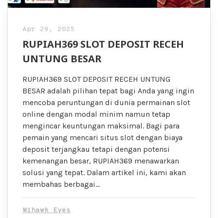
Apr 29, 2025
RUPIAH369 SLOT DEPOSIT RECEH
UNTUNG BESAR
RUPIAH369 SLOT DEPOSIT RECEH UNTUNG
BESAR adalah pilihan tepat bagi Anda yang ingin
mencoba peruntungan di dunia permainan slot
online dengan modal minim namun tetap
mengincar keuntungan maksimal. Bagi para
pemain yang mencari situs slot dengan biaya
deposit terjangkau tetapi dengan potensi
kemenangan besar, RUPIAH369 menawarkan
solusi yang tepat. Dalam artikel ini, kami akan
membahas berbagai…
Mihawk Eyes