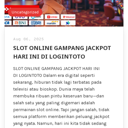
Uncategorized
Aug 06, 2025
SLOT ONLINE GAMPANG JACKPOT
HARI INI DI LOGINTOTO
SLOT ONLINE GAMPANG JACKPOT HARI INI
DI LOGINTOTO Dalam era digital seperti
sekarang, hiburan tidak lagi terbatas pada
televisi atau bioskop. Dunia maya telah
membuka ribuan pintu keseruan baru—dan
salah satu yang paling digemari adalah
permainan slot online. Tapi jangan salah, tidak
semua platform memberikan peluang jackpot
yang nyata. Namun, hari ini kita tidak sedang