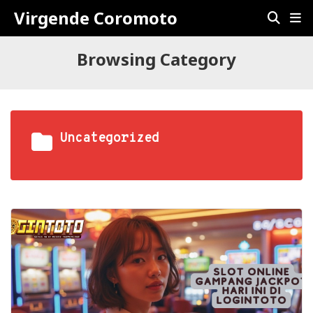
Virgende Coromoto
Browsing Category
Uncategorized