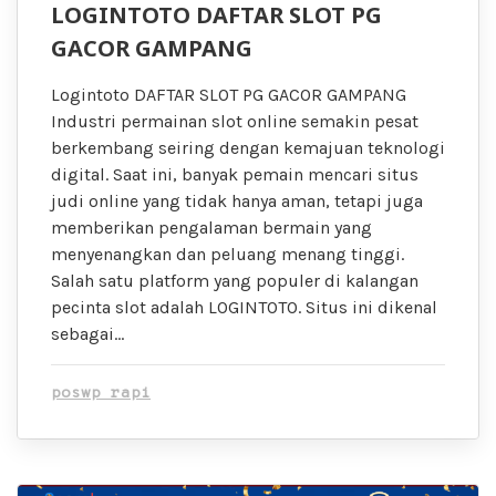
LOGINTOTO DAFTAR SLOT PG
GACOR GAMPANG
Logintoto DAFTAR SLOT PG GACOR GAMPANG
Industri permainan slot online semakin pesat
berkembang seiring dengan kemajuan teknologi
digital. Saat ini, banyak pemain mencari situs
judi online yang tidak hanya aman, tetapi juga
memberikan pengalaman bermain yang
menyenangkan dan peluang menang tinggi.
Salah satu platform yang populer di kalangan
pecinta slot adalah LOGINTOTO. Situs ini dikenal
sebagai…
poswp rapi