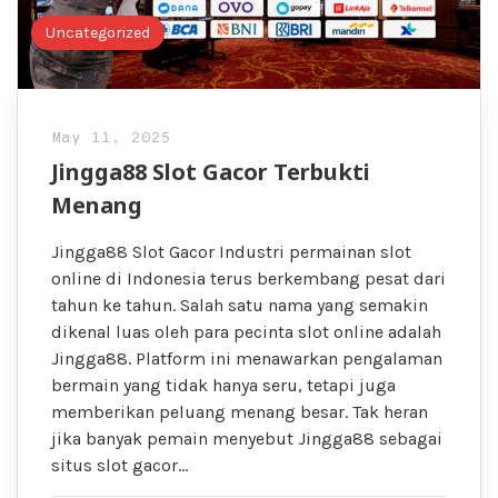
Uncategorized
May 11, 2025
Jingga88 Slot Gacor Terbukti
Menang
Jingga88 Slot Gacor Industri permainan slot
online di Indonesia terus berkembang pesat dari
tahun ke tahun. Salah satu nama yang semakin
dikenal luas oleh para pecinta slot online adalah
Jingga88. Platform ini menawarkan pengalaman
bermain yang tidak hanya seru, tetapi juga
memberikan peluang menang besar. Tak heran
jika banyak pemain menyebut Jingga88 sebagai
situs slot gacor…