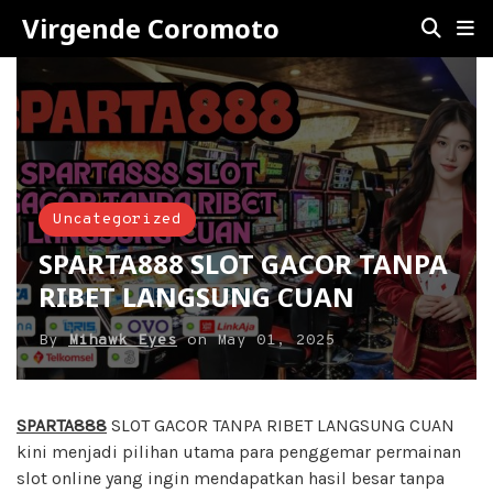
Virgende Coromoto
Uncategorized
SPARTA888 SLOT GACOR TANPA
RIBET LANGSUNG CUAN
By
Mihawk Eyes
on
May 01, 2025
SPARTA888
SLOT GACOR TANPA RIBET LANGSUNG CUAN
kini menjadi pilihan utama para penggemar permainan
slot online yang ingin mendapatkan hasil besar tanpa