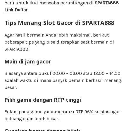
baru untuk ikut mencoba peruntungan di
SPARTA888
Link Daftar
.
Tips Menang Slot Gacor di SPARTA888
Agar hasil bermain Anda lebih maksimal, berikut
beberapa tips yang bisa diterapkan saat bermain di
SPARTA888:
Main di jam gacor
Biasanya antara pukul 00.00 – 03.00 atau 12.00 – 14.00
adalah waktu di mana banyak pemain berhasil menang
besar.
Pilih game dengan RTP tinggi
Fokus pada game yang memiliki RTP 96% ke atas agar
peluang cuan lebih besar.
Gunakan bonus dengan bijak