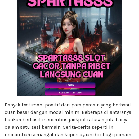
Banyak testimoni positif dari para pemain yang berhasil
cuan besar dengan modal minim. Beberapa di antaranya
bahkan berhasil menembus jackpot ratusan juta hanya
dalam satu sesi bermain. Cerita-cerita seperti ini
menambah semangat dan kepercayaan diri bagi pemain