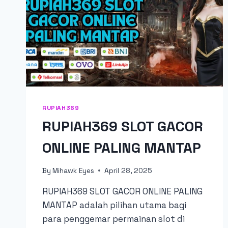
RUPIAH369
RUPIAH369 SLOT GACOR
ONLINE PALING MANTAP
By
Mihawk Eyes
April 28, 2025
RUPIAH369 SLOT GACOR ONLINE PALING
MANTAP adalah pilihan utama bagi
para penggemar permainan slot di