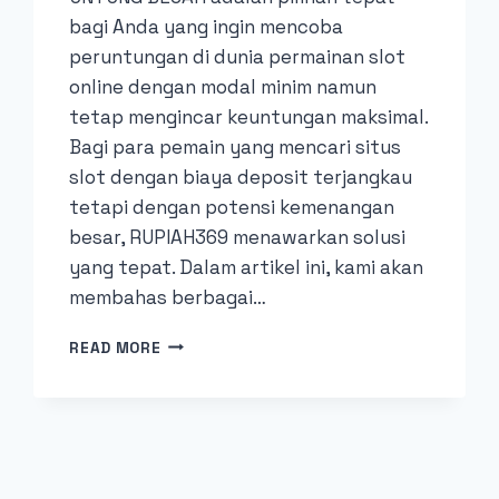
bagi Anda yang ingin mencoba
peruntungan di dunia permainan slot
online dengan modal minim namun
tetap mengincar keuntungan maksimal.
Bagi para pemain yang mencari situs
slot dengan biaya deposit terjangkau
tetapi dengan potensi kemenangan
besar, RUPIAH369 menawarkan solusi
yang tepat. Dalam artikel ini, kami akan
membahas berbagai…
RUPIAH369 SLOT
READ MORE
DEPOSIT
RECEH
UNTUNG
BESAR