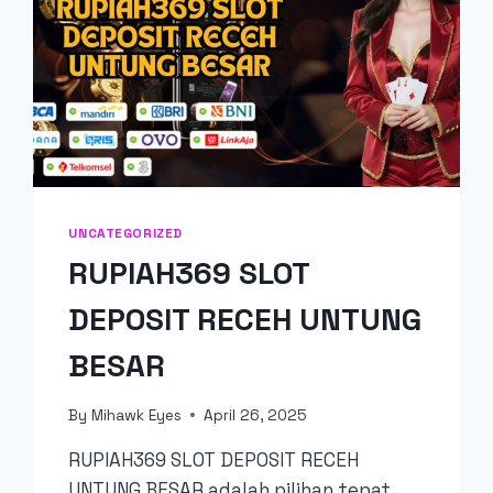
UNCATEGORIZED
RUPIAH369 SLOT
DEPOSIT RECEH UNTUNG
BESAR
By
Mihawk Eyes
April 26, 2025
RUPIAH369 SLOT DEPOSIT RECEH
UNTUNG BESAR adalah pilihan tepat