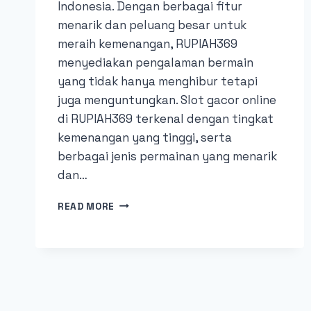
Indonesia. Dengan berbagai fitur
menarik dan peluang besar untuk
meraih kemenangan, RUPIAH369
menyediakan pengalaman bermain
yang tidak hanya menghibur tetapi
juga menguntungkan. Slot gacor online
di RUPIAH369 terkenal dengan tingkat
kemenangan yang tinggi, serta
berbagai jenis permainan yang menarik
dan…
RUPIAH369
READ MORE
SLOT
GACOR
ONLINE
PALING
MANTAP