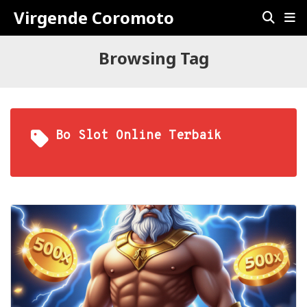
Virgende Coromoto
Browsing Tag
Bo Slot Online Terbaik