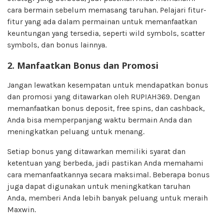
cara bermain sebelum memasang taruhan. Pelajari fitur-
fitur yang ada dalam permainan untuk memanfaatkan
keuntungan yang tersedia, seperti wild symbols, scatter
symbols, dan bonus lainnya.
2. Manfaatkan Bonus dan Promosi
Jangan lewatkan kesempatan untuk mendapatkan bonus
dan promosi yang ditawarkan oleh RUPIAH369. Dengan
memanfaatkan bonus deposit, free spins, dan cashback,
Anda bisa memperpanjang waktu bermain Anda dan
meningkatkan peluang untuk menang.
Setiap bonus yang ditawarkan memiliki syarat dan
ketentuan yang berbeda, jadi pastikan Anda memahami
cara memanfaatkannya secara maksimal. Beberapa bonus
juga dapat digunakan untuk meningkatkan taruhan
Anda, memberi Anda lebih banyak peluang untuk meraih
Maxwin.