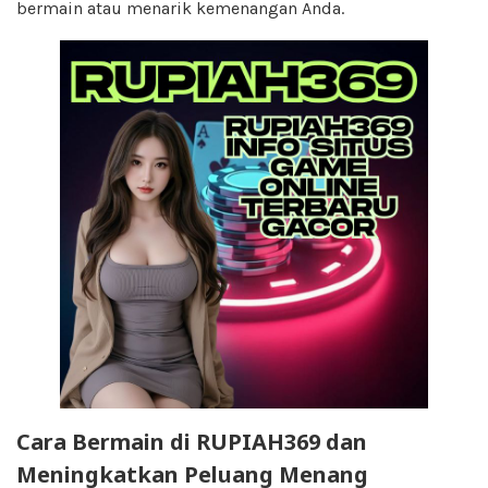
bermain atau menarik kemenangan Anda.
Cara Bermain di RUPIAH369 dan
Meningkatkan Peluang Menang