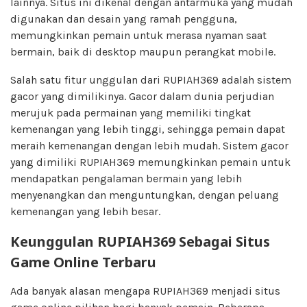
lainnya. Situs ini dikenal dengan antarmuka yang mudah
digunakan dan desain yang ramah pengguna,
memungkinkan pemain untuk merasa nyaman saat
bermain, baik di desktop maupun perangkat mobile.
Salah satu fitur unggulan dari RUPIAH369 adalah sistem
gacor yang dimilikinya. Gacor dalam dunia perjudian
merujuk pada permainan yang memiliki tingkat
kemenangan yang lebih tinggi, sehingga pemain dapat
meraih kemenangan dengan lebih mudah. Sistem gacor
yang dimiliki RUPIAH369 memungkinkan pemain untuk
mendapatkan pengalaman bermain yang lebih
menyenangkan dan menguntungkan, dengan peluang
kemenangan yang lebih besar.
Keunggulan RUPIAH369 Sebagai Situs
Game Online Terbaru
Ada banyak alasan mengapa RUPIAH369 menjadi situs