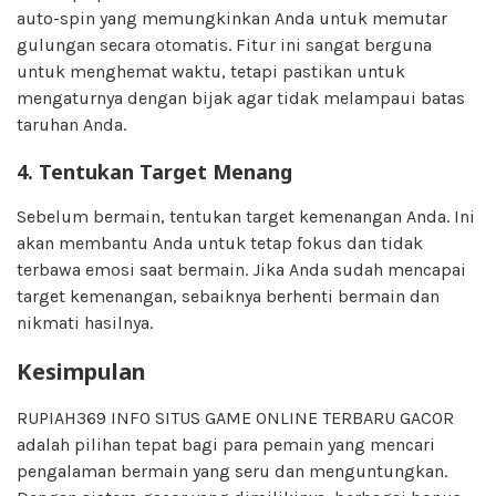
auto-spin yang memungkinkan Anda untuk memutar
gulungan secara otomatis. Fitur ini sangat berguna
untuk menghemat waktu, tetapi pastikan untuk
mengaturnya dengan bijak agar tidak melampaui batas
taruhan Anda.
4. Tentukan Target Menang
Sebelum bermain, tentukan target kemenangan Anda. Ini
akan membantu Anda untuk tetap fokus dan tidak
terbawa emosi saat bermain. Jika Anda sudah mencapai
target kemenangan, sebaiknya berhenti bermain dan
nikmati hasilnya.
Kesimpulan
RUPIAH369 INFO SITUS GAME ONLINE TERBARU GACOR
adalah pilihan tepat bagi para pemain yang mencari
pengalaman bermain yang seru dan menguntungkan.